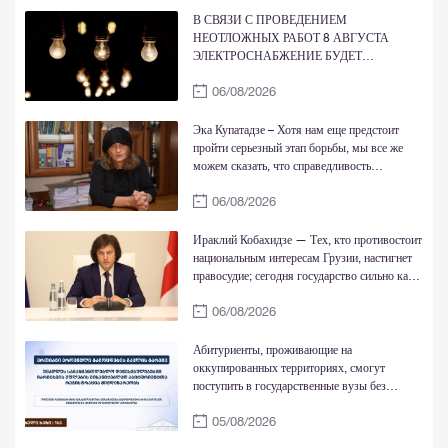
В СВЯЗИ С ПРОВЕДЕНИЕМ
НЕОТЛОЖНЫХ РАБОТ 8 АВГУСТА
ЭЛЕКТРОСНАБЖЕНИЕ БУДЕТ
ВРЕМЕННО ОГРАНИЧЕНО
06/08/2026
Эка Купатадзе – Хотя нам еще предстоит
пройти серьезный этап борьбы, мы все же
можем сказать, что справедливость
восстановлена
06/08/2026
Ираклий Кобахидзе — Тех, кто противостоит
национальным интересам Грузии, настигнет
правосудие; сегодня государство сильно как
никогда
06/08/2026
Абитуриенты, проживающие на
оккупированных территориях, смогут
поступить в государственные вузы без
национальных экзаменов и обучаться за счет
05/08/2026
государства