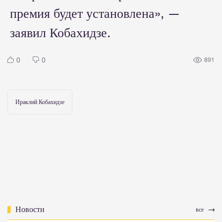
премия будет установлена», —
заявил Кобахидзе.
0
0
891
Ираклий Кобахидзе
Новости
все