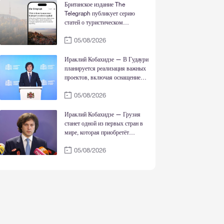
Британское издание The
Telegraph публикует серию
статей о туристическом
потенциале Грузии
05/08/2026
Ираклий Кобахидзе — В Гудаури
планируется реализация важных
проектов, включая оснащение
горнолыжных трасс системой
05/08/2026
искусственного оснежения
Ираклий Кобахидзе — Грузия
станет одной из первых стран в
мире, которая приобретёт
препарат «Дживиностат» и
05/08/2026
включит его в государственную
программу лечения заболеваний;
Грузия является одним из
наглядных примеров заботы о
своих гражданах