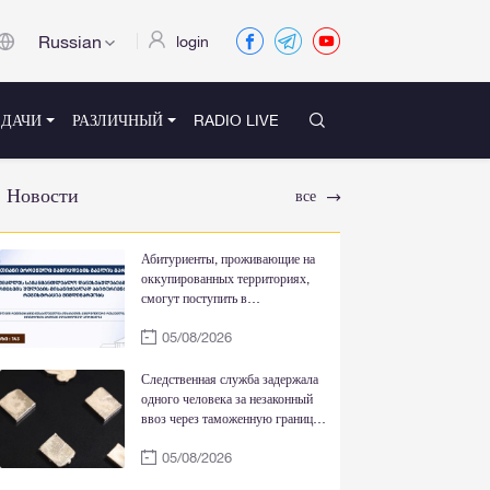
Russian
login
ЕДАЧИ
РАЗЛИЧНЫЙ
RADIO LIVE
Новости
все
Абитуриенты, проживающие на
оккупированных территориях,
смогут поступить в
государственные вузы без
05/08/2026
национальных экзаменов и
обучаться за счет государства
Следственная служба задержала
одного человека за незаконный
ввоз через таможенную границу
особо крупной партии золотых
05/08/2026
слитков