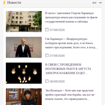
Новости
все
В связи с заявлением Георгия Барамидзе
прокуратура начала расследование по фактe
государственной измены и саботажа
07/08/2026
Гия Барамидзе – «Коцпрокуратура»
возбудила против меня дело, я не боюсь
вашего преследования, более того, я всегда
был прав перед вашей грязной пропагандой,
07/08/2026
Родиной, Богом и совестью
В СВЯЗИ С ПРОВЕДЕНИЕМ
НЕОТЛОЖНЫХ РАБОТ 8 АВГУСТА
ЭЛЕКТРОСНАБЖЕНИЕ БУДЕТ
ВРЕМЕННО ОГРАНИЧЕНО
06/08/2026
Эка Купатадзе – Хотя нам еще предстоит
пройти серьезный этап борьбы, мы все же
можем сказать, что справедливость
восстановлена