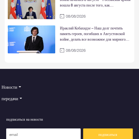
вошла 8 августа после того, как
соответствующее заявление сделал
08/08/2026
тогдашний президент РФ – То, что случилось
7 августа, это то, что режим Саакашвили
обстрелял Цхинвали
Ираклий Кобахидзе – Наш долг почтить
память героев, погибших в Августовской
войне, делать все возможное для мирного
восстановления территориальной
08/08/2026
целостности Грузии
Новости
передачи
подписаться на новости
подписаться