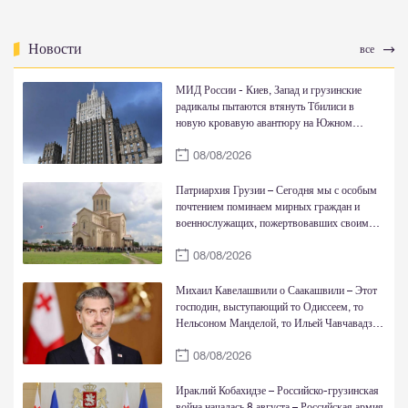
Новости
все
МИД России - Киев, Запад и грузинские
радикалы пытаются втянуть Тбилиси в
новую кровавую авантюру на Южном
Кавказе
08/08/2026
Патриархия Грузии – Сегодня мы с особым
почтением поминаем мирных граждан и
военнослужащих, пожертвовавших своими
жизнями ради свободы и достоинства страны
08/08/2026
Михаил Кавелашвили о Саакашвили – Этот
господин, выступающий то Одиссеем, то
Нельсоном Манделой, то Ильей Чавчавадзе
и Давидом-Строителем, в действительности
08/08/2026
является жалкой, трусливой личностью
Ираклий Кобахидзе – Российско-грузинская
война началась 8 августа – Российская армия