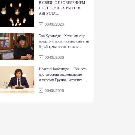
Родиной, Богом и совестью
В СВЯЗИ С ПРОВЕДЕНИЕМ
НЕОТЛОЖНЫХ РАБОТ 8
АВГУСТА
ЭЛЕКТРОСНАБЖЕНИЕ БУДЕТ
06/08/2026
ВРЕМЕННО ОГРАНИЧЕНО
Эка Купатадзе – Хотя нам еще
предстоит пройти серьезный этап
борьбы, мы все же можем
сказать, что справедливость
06/08/2026
восстановлена
Ираклий Кобахидзе — Тех, кто
противостоит национальным
интересам Грузии, настигнет
правосудие; сегодня государство
06/08/2026
сильно как никогда