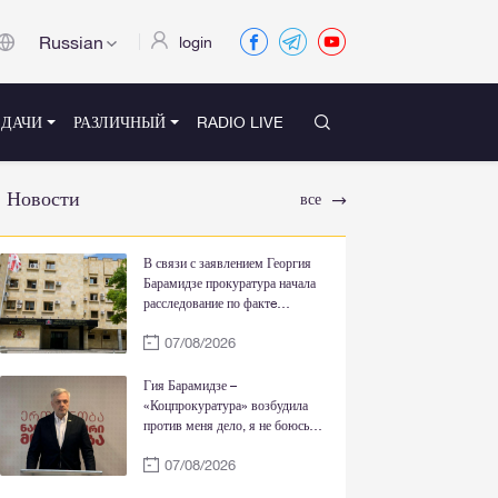
Russian
login
ЕДАЧИ
РАЗЛИЧНЫЙ
RADIO LIVE
Новости
все
В связи с заявлением Георгия
Барамидзе прокуратура начала
расследование по фактe
государственной измены и
07/08/2026
саботажа
Гия Барамидзе –
«Коцпрокуратура» возбудила
против меня дело, я не боюсь
вашего преследования, более
07/08/2026
того, я всегда был прав перед
вашей грязной пропагандой,