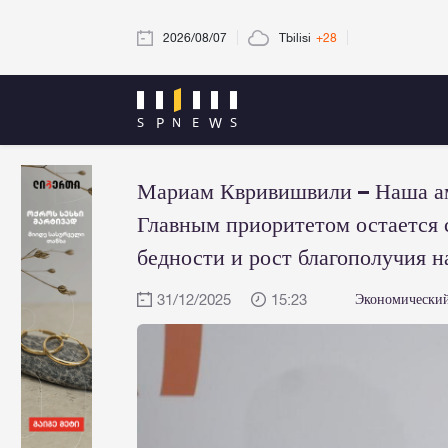
2026/08/07
Tbilisi
+28
Мариам Квривишвили – Наша ам
Главным приоритетом остается 
бедности и рост благополучия н
31/12/2025
15:23
Экономически