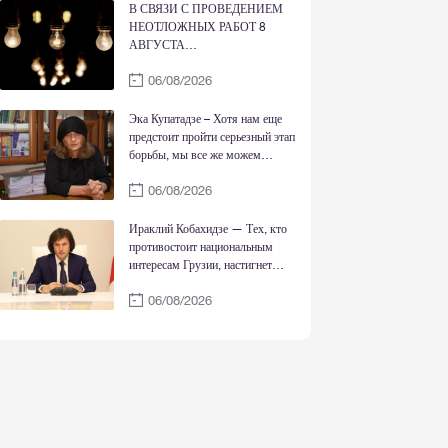
Родиной, Богом и совестью
В СВЯЗИ С ПРОВЕДЕНИЕМ
НЕОТЛОЖНЫХ РАБОТ 8
АВГУСТА
ЭЛЕКТРОСНАБЖЕНИЕ БУДЕТ
06/08/2026
ВРЕМЕННО ОГРАНИЧЕНО
Эка Купатадзе – Хотя нам еще
предстоит пройти серьезный этап
борьбы, мы все же можем
сказать, что справедливость
06/08/2026
восстановлена
Ираклий Кобахидзе — Тех, кто
противостоит национальным
интересам Грузии, настигнет
правосудие; сегодня государство
06/08/2026
сильно как никогда