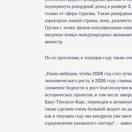
подчеркнуть рекордный доход в размере 
только от сферы туризма. Также рекордны
аэропортах нашей страны, чему, разумеетс
Грузии с точки зрения популяризации наш
введение новых международных авиакомпа
министр.
По ее прогнозам, в текущем году также о
„Наша амбиция, чтобы 2026 год стал лучш
экономического роста, в 2026 году главн
снижение бедности и рост благополучия н
исторических проектов, в том числе заве
Баку-Тбилиси-Карс, переведем в активную
также сделаем очень большой акцент на да
как в текущем году мы внедрили уже мно
оздоровления указанного сектора“, - зая