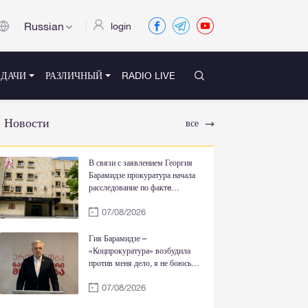
Russian
login
ЕДАЧИ
РАЗЛИЧНЫЙ
RADIO LIVE
Новости
все
В связи с заявлением Георгия
Барамидзе прокуратура начала
расследование по фактe
государственной измены и
07/08/2026
саботажа
Гия Барамидзе –
«Коцпрокуратура» возбудила
против меня дело, я не боюсь
вашего преследования, более
07/08/2026
того, я всегда был прав перед
вашей грязной пропагандой,