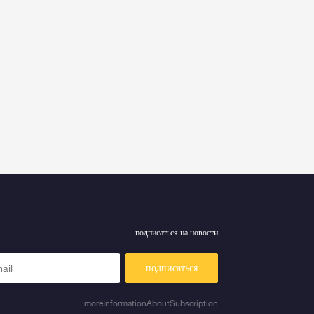
подписаться на новости
подписаться
moreInformationAboutSubscription