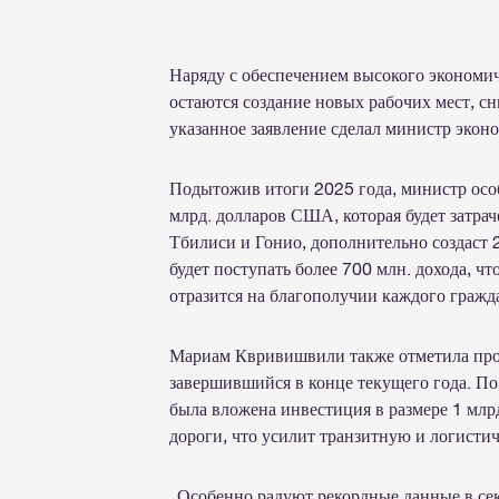
Наряду с обеспечением высокого экономич
остаются создание новых рабочих мест, сн
указанное заявление сделал министр эко
Подытожив итоги 2025 года, министр осо
млрд. долларов США, которая будет затрач
Тбилиси и Гонио, дополнительно создаст 
будет поступать более 700 млн. дохода, ч
отразится на благополучии каждого гражд
Мариам Квривишвили также отметила про
завершившийся в конце текущего года. По
была вложена инвестиция в размере 1 млр
дороги, что усилит транзитную и логист
„Особенно радуют рекордные данные в сек