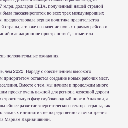
3.7 млрд. долларов США, полученный нашей страной
м была пассажиропоток во всех трех международных
я, предшествовала верная политика правительства
ей страны, а также назначение новых прямых рейсов и
ний в авиационное пространство“, - отметила
чень положительные ожидания.
е, чем 2025. Наряду с обеспечением высокого
ым приоритетом остаются создание новых рабочих мест,
аселения. Вместе с тем, мы начнем и продолжим много
ршим проект очень важной для региона железной дороги
 строительную фазу глубоководный порт в Анаклии, а
льнейшее развитие энергетического сектора страны, так
го важных инициатив непосредственно с точки зрения
вила Мариам Квривишвили.