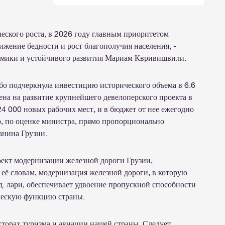
еского роста, в 2026 году главным приоритетом
ижение бедности и рост благополучия населения, -
номики и устойчивого развития Мариам Квривишвили.
бо подчеркнула инвестицию исторического объема в 6.6
ена на развитие крупнейшего девелоперского проекта в
24 000 новых рабочих мест, и в бюджет от нее ежегодно
то, по оценке министра, прямо пропорционально
анина Грузии.
ект модернизации железной дороги Грузии,
 её словам, модернизация железной дороги, в которую
д. лари, обеспечивает удвоение пропускной способности
ическую функцию страны.
торах туризма и авиации нашей страны. Следует