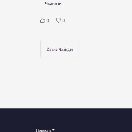
Чхаидзе.
0
0
Иванэ Чхаидзе
Новости