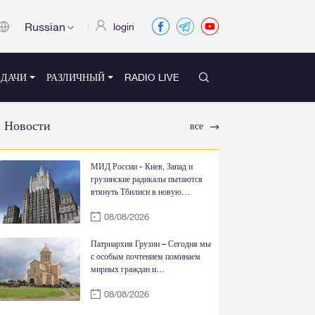
Russian
login
ЕДАЧИ
РАЗЛИЧНЫЙ
RADIO LIVE
Новости
все
МИД России - Киев, Запад и
грузинские радикалы пытаются
втянуть Тбилиси в новую
кровавую авантюру на Южном
08/08/2026
Кавказе
Патриархия Грузии – Сегодня мы
с особым почтением поминаем
мирных граждан и
военнослужащих,
08/08/2026
пожертвовавших своими
жизнями ради свободы и