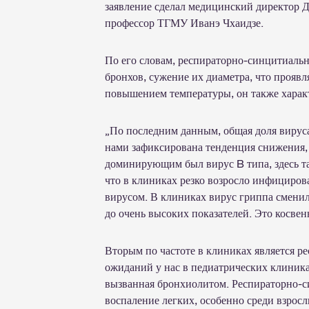
заявление сделал медицинский директор 
профессор ТГМУ Иванэ Чхаидзе.
По его словам, респираторно-синцитиаль
бронхов, сужение их диаметра, что прояв
повышением температуры, он также харак
„По последним данным, общая доля вируса
нами зафиксирована тенденция снижения, 
доминирующим был вирус B типа, здесь та
что в клиниках резко возросло инфициро
вирусом. В клиниках вирус гриппа сменил
до очень высоких показателей. Это косвен
Вторым по частоте в клиниках является р
ожиданий у нас в педиатрических клиниках,
вызванная бронхиолитом. Респираторно-
воспаление легких, особенно среди взрослы