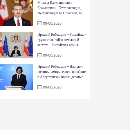
достоинства страны
Михаил Кавелашвили о
Саакашвили – Этот господин,
выступающий то Одиссеем, то
Нельсоном Манделой, то Ильей
08/08/2026
Чавчавадзе и Давидом-
Строителем, в действительности
является жалкой, трусливой
Ираклий Кобахидзе – Российско-
личностью
грузинская война началась 8
августа – Российская армия
вошла 8 августа после того, как
08/08/2026
соответствующее заявление
сделал тогдашний президент РФ –
То, что случилось 7 августа, это
Ираклий Кобахидзе – Наш долг
то, что режим Саакашвили
почтить память героев, погибших
обстрелял Цхинвали
в Августовской войне, делать все
возможное для мирного
08/08/2026
восстановления территориальной
целостности Грузии