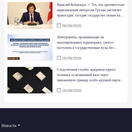
Ираклий Кобахидзе — Тех, кто противостоит
национальным интересам Грузии, настигнет
правосудие; сегодня государство сильно как
никогда
06/08/2026
Абитуриенты, проживающие на
оккупированных территориях, смогут
поступить в государственные вузы без
национальных экзаменов и обучаться за счет
05/08/2026
государства
Следственная служба задержала одного
человека за незаконный ввоз через
таможенную границу особо крупной партии
золотых слитков
05/08/2026
Новости