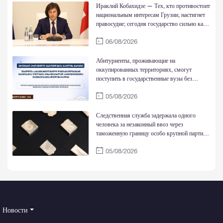
Ираклий Кобахидзе — Тех, кто противостоит
национальным интересам Грузии, настигнет
правосудие; сегодня государство сильно как
никогда
06/08/2026
Абитуриенты, проживающие на
оккупированных территориях, смогут
поступить в государственные вузы без
национальных экзаменов и обучаться за счет
05/08/2026
государства
Следственная служба задержала одного
человека за незаконный ввоз через
таможенную границу особо крупной партии
золотых слитков
05/08/2026
Новости