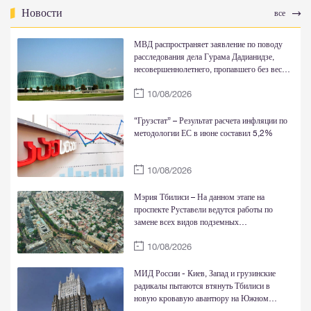
Новости
все
МВД распространяет заявление по поводу
расследования дела Гурама Дадианидзе,
несовершеннолетнего, пропавшего без вести
в Душетском муниципалитете в 2014 году
10/08/2026
“Грузстат” – Результат расчета инфляции по
методологии ЕС в июне составил 5,2%
10/08/2026
Мэрия Тбилиси – На данном этапе на
проспекте Руставели ведутся работы по
замене всех видов подземных
коммуникаций, обустройству сетей
10/08/2026
водоснабжения и газоснабжения, а также
параллельно строится дренажная система
МИД России - Киев, Запад и грузинские
радикалы пытаются втянуть Тбилиси в
новую кровавую авантюру на Южном
Кавказе